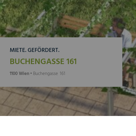
MIETE. GEFÖRDERT.
BUCHENGASSE 161
1100 Wien
• Buchengasse 161