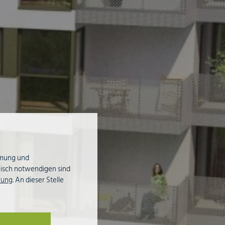
mmung und
hnisch notwendigen sind
rung
. An dieser Stelle